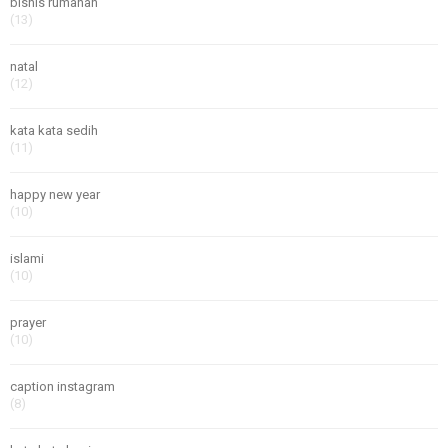
bisnis rumahan
(13)
natal
(12)
kata kata sedih
(11)
happy new year
(10)
islami
(10)
prayer
(10)
caption instagram
(8)