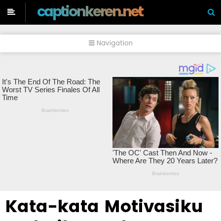
f
captionkeren.net
Navigation
Kata-kata Motivasiku