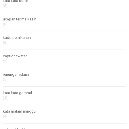
kata kata bucin
(8)
ucapan terima kasih
(8)
kado pernikahan
(6)
caption twitter
(5)
renungan islami
(5)
kata kata gombal
(4)
kata malam minggu
(4)