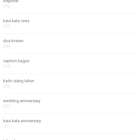
inspirasi
(45)
kata kata cinta
(35)
doa kristen
(28)
caption bagus
(24)
kado ulang tahun
(24)
wedding anniversary
(22)
kata kata anniversary
(21)