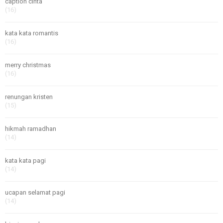
caption cinta
(16)
kata kata romantis
(16)
merry christmas
(16)
renungan kristen
(15)
hikmah ramadhan
(14)
kata kata pagi
(14)
ucapan selamat pagi
(14)