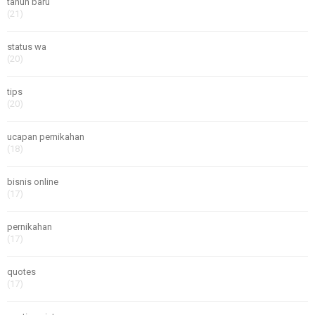
tahun baru
(21)
status wa
(20)
tips
(20)
ucapan pernikahan
(18)
bisnis online
(17)
pernikahan
(17)
quotes
(17)