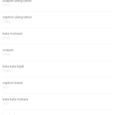
ucapan ulang tahun
(191)
caption ulang tahun
(156)
kata motivasi
(145)
ucapan
(130)
kata kata bijak
(106)
caption keren
(67)
kata kata mutiara
(47)