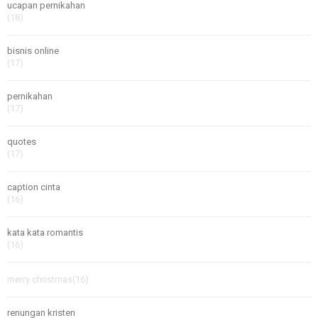
ucapan pernikahan
(18)
bisnis online
(17)
pernikahan
(17)
quotes
(17)
caption cinta
(16)
kata kata romantis
(16)
merry christmas
(16)
renungan kristen