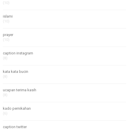
(10)
islami
(10)
prayer
(10)
caption instagram
(8)
kata kata bucin
(8)
ucapan terima kasih
(8)
kado pernikahan
(6)
caption twitter