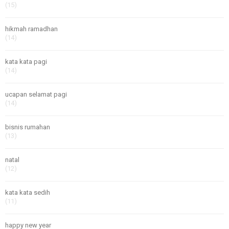
(15)
hikmah ramadhan
(14)
kata kata pagi
(14)
ucapan selamat pagi
(14)
bisnis rumahan
(13)
natal
(12)
kata kata sedih
(11)
happy new year