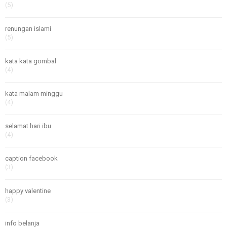
(5)
renungan islami
(5)
kata kata gombal
(4)
kata malam minggu
(4)
selamat hari ibu
(4)
caption facebook
(3)
happy valentine
(3)
info belanja