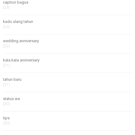
caption bagus
(24)
kado ulang tahun
(24)
wedding anniversary
(22)
kata kata anniversary
(21)
tahun baru
(21)
status wa
(20)
tips
(20)