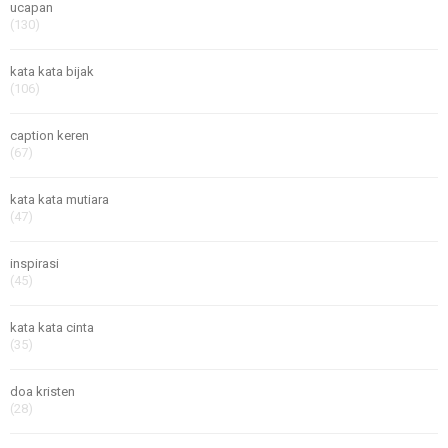
ucapan
(130)
kata kata bijak
(106)
caption keren
(67)
kata kata mutiara
(47)
inspirasi
(45)
kata kata cinta
(35)
doa kristen
(28)