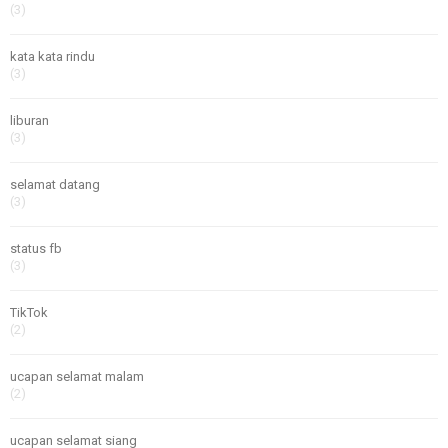
(3)
kata kata rindu
(3)
liburan
(3)
selamat datang
(3)
status fb
(3)
TikTok
(2)
ucapan selamat malam
(2)
ucapan selamat siang