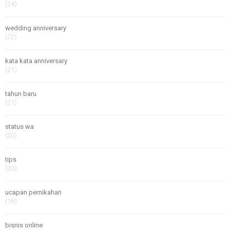
(24)
wedding anniversary
(22)
kata kata anniversary
(21)
tahun baru
(21)
status wa
(20)
tips
(20)
ucapan pernikahan
(18)
bisnis online