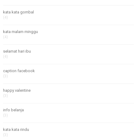
kata kata gombal
(4)
kata malam minggu
(4)
selamat hari ibu
(4)
caption facebook
(3)
happy valentine
(3)
info belanja
(3)
kata kata rindu
(3)