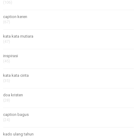
(106)
caption keren
(67)
kata kata mutiara
(47)
inspirasi
(45)
kata kata cinta
(35)
doa kristen
(28)
caption bagus
(24)
kado ulang tahun