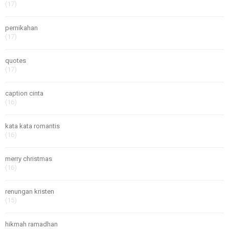
(17)
pernikahan
(17)
quotes
(17)
caption cinta
(16)
kata kata romantis
(16)
merry christmas
(16)
renungan kristen
(15)
hikmah ramadhan