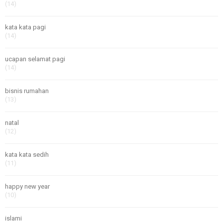
(14)
kata kata pagi
(14)
ucapan selamat pagi
(14)
bisnis rumahan
(13)
natal
(12)
kata kata sedih
(11)
happy new year
(10)
islami