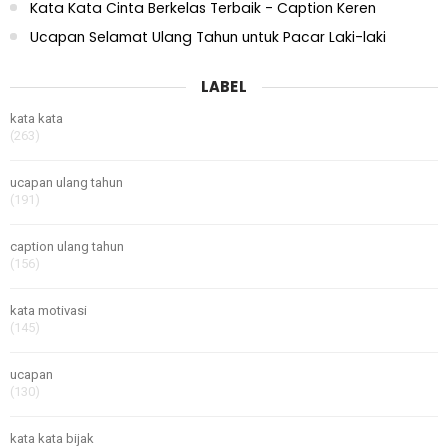
Kata Kata Cinta Berkelas Terbaik - Caption Keren
Ucapan Selamat Ulang Tahun untuk Pacar Laki-laki
LABEL
kata kata
(263)
ucapan ulang tahun
(191)
caption ulang tahun
(156)
kata motivasi
(145)
ucapan
(130)
kata kata bijak