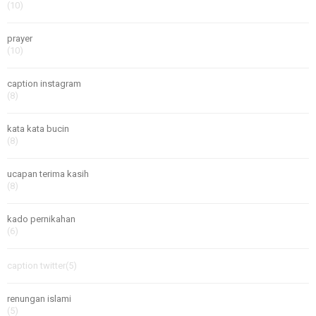
(10)
prayer
(10)
caption instagram
(8)
kata kata bucin
(8)
ucapan terima kasih
(8)
kado pernikahan
(6)
caption twitter
(5)
renungan islami
(5)