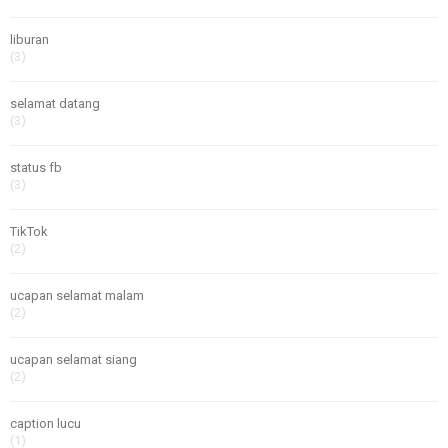
liburan
(3)
selamat datang
(3)
status fb
(3)
TikTok
(2)
ucapan selamat malam
(2)
ucapan selamat siang
(2)
caption lucu
(1)