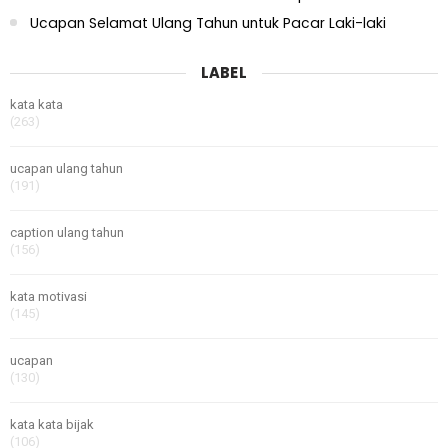
Ucapan Selamat Ulang Tahun untuk Pacar Laki-laki
LABEL
kata kata
(263)
ucapan ulang tahun
(191)
caption ulang tahun
(156)
kata motivasi
(145)
ucapan
(130)
kata kata bijak
(106)