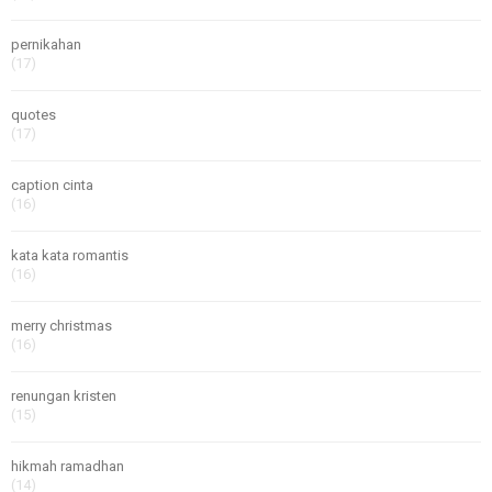
pernikahan
(17)
quotes
(17)
caption cinta
(16)
kata kata romantis
(16)
merry christmas
(16)
renungan kristen
(15)
hikmah ramadhan
(14)