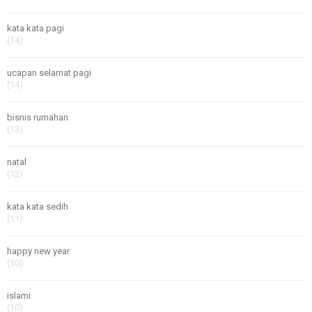
kata kata pagi
(14)
ucapan selamat pagi
(14)
bisnis rumahan
(13)
natal
(12)
kata kata sedih
(11)
happy new year
(10)
islami
(10)