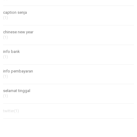
caption senja
(1)
chinese new year
(1)
info bank
(1)
info pembayaran
(1)
selamat tinggal
(1)
twitter
(1)