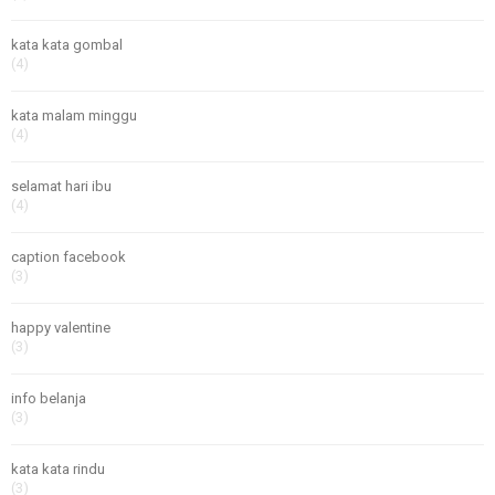
kata kata gombal
(4)
kata malam minggu
(4)
selamat hari ibu
(4)
caption facebook
(3)
happy valentine
(3)
info belanja
(3)
kata kata rindu
(3)