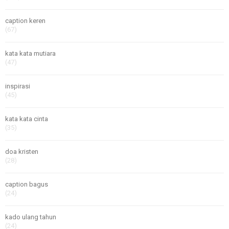
caption keren
(67)
kata kata mutiara
(47)
inspirasi
(45)
kata kata cinta
(35)
doa kristen
(28)
caption bagus
(24)
kado ulang tahun
(24)