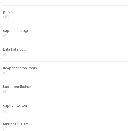
prayer
(10)
caption instagram
(8)
kata kata bucin
(8)
ucapan terima kasih
(8)
kado pernikahan
(6)
caption twitter
(5)
renungan islami
(5)