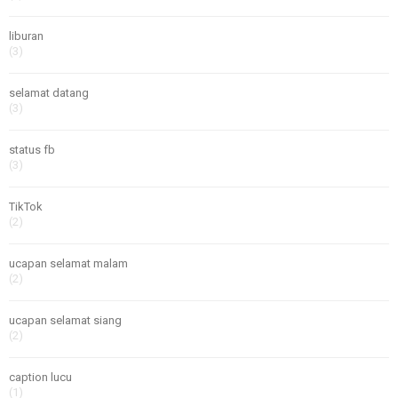
liburan
(3)
selamat datang
(3)
status fb
(3)
TikTok
(2)
ucapan selamat malam
(2)
ucapan selamat siang
(2)
caption lucu
(1)