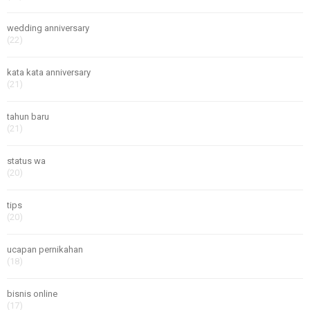
wedding anniversary
(22)
kata kata anniversary
(21)
tahun baru
(21)
status wa
(20)
tips
(20)
ucapan pernikahan
(18)
bisnis online
(17)